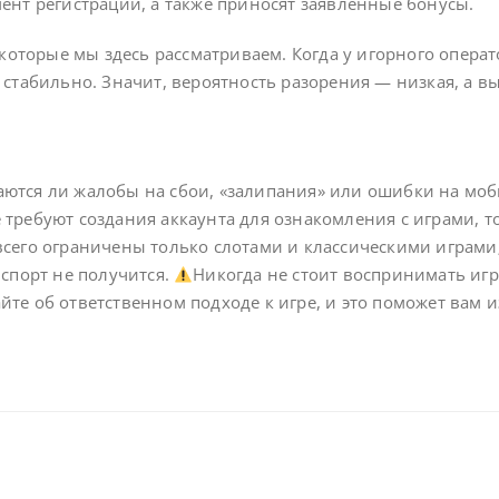
ент регистрации, а также приносят заявленные бонусы.
, которые мы здесь рассматриваем. Когда у игорного опер
 стабильно. Значит, вероятность разорения — низкая, а 
ются ли жалобы на сбои, «залипания» или ошибки на мо
требуют создания аккаунта для ознакомления с играми, то
сего ограничены только слотами и классическими играми;
 спорт не получится.
Никогда не стоит воспринимать игр
те об ответственном подходе к игре, и это поможет вам и