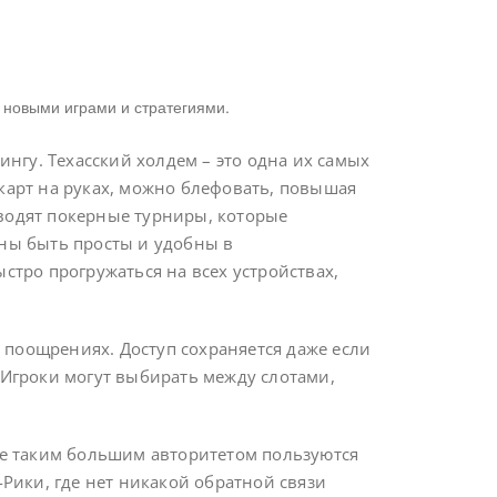
 новыми играми и стратегиями.
нгу. Техасский холдем – это одна их самых
 карт на руках, можно блефовать, повышая
оводят покерные турниры, которые
ны быть просты и удобны в
тро прогружаться на всех устройствах,
 поощрениях. Доступ сохраняется даже если
Игроки могут выбирать между слотами,
Не таким большим авторитетом пользуются
а-Рики, где нет никакой обратной связи