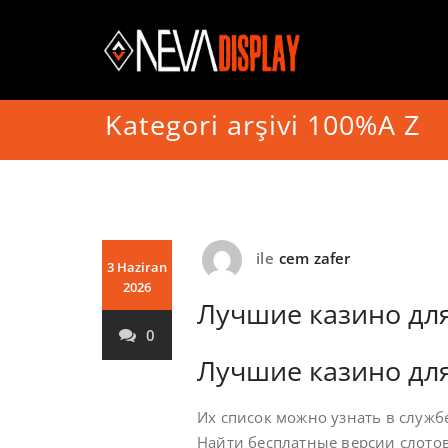
Skip
to
Neva 
Profesyonel R
content
Kategori arşivi 100%A Z
ile
cem zafer
3 Haziran
2026
Лучшие казино дл
0
Лучшие казино дл
Их список можно узнать в служ
Найти бесплатные версии слотов