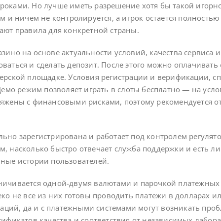
оками. Но лучше иметь разрешение хотя бы такой игорно
ем и ничем не контролируется, а игрок остается полность
ают правила для конкретной страны.
зино на основе актуальности условий, качества сервиса и
ваться и сделать депозит. После этого можно оплачивать 
ерской площадке. Условия регистрации и верификации, сп
 Демо режим позволяет играть в слоты бесплатно — на усл
ряжены с финансовыми рисками, поэтому рекомендуется от
льно зарегистрирована и работает под контролем регулят
, насколько быстро отвечает служба поддержки и есть ли 
ные истории пользователей.
ичивается одной-двумя валютами и парочкой платежных си
еко не все из них готовы проводить платежи в долларах ил
ртаций, да и с платежными системами могут возникать про
тификатов качества и соответствия от независимых лабор