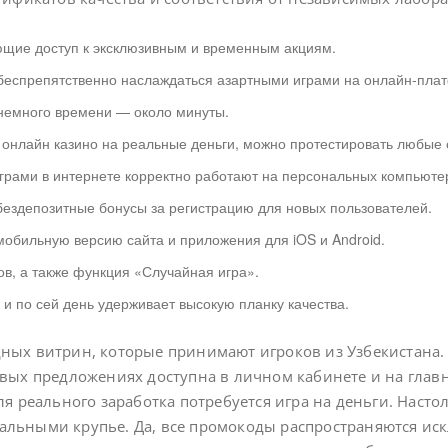
ющие доступ к эксклюзивным и временным акциям.
т беспрепятственно наслаждаться азартными играми на онлайн-пла
 немного времени — около минуты.
 онлайн казино на реальные деньги, можно протестировать любые 
играми в интернете корректно работают на персональных компьюте
бездепозитные бонусы за регистрацию для новых пользователей.
мобильную версию сайта и приложения для iOS и Android.
в, а также функция «Случайная игра».
 и по сей день удерживает высокую планку качества.
ных витрин, которые принимают игроков из Узбекистана.
овых предложениях доступна в личном кабинете и на глав
ля реального заработка потребуется игра на деньги. Наст
 реальными крупье. Да, все промокоды распространяются и