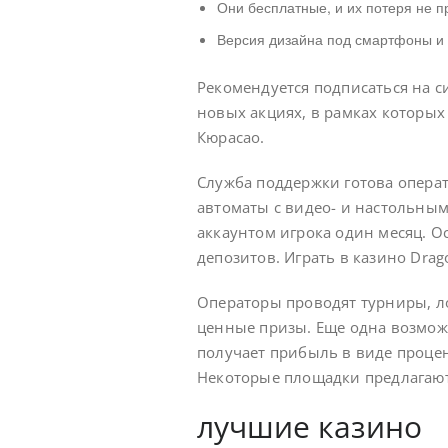
Они бесплатные, и их потеря не п
Версия дизайна под смартфоны и 
Рекомендуется подписаться на с
новых акциях, в рамках которых
Кюрасао.
Служба поддержки готова операт
автоматы с видео- и настольным п
аккаунтом игрока один месяц. О
депозитов. Играть в казино Dra
Операторы проводят турниры, л
ценные призы. Еще одна возмож
получает прибыль в виде проце
Некоторые площадки предлагают
лучшие казино