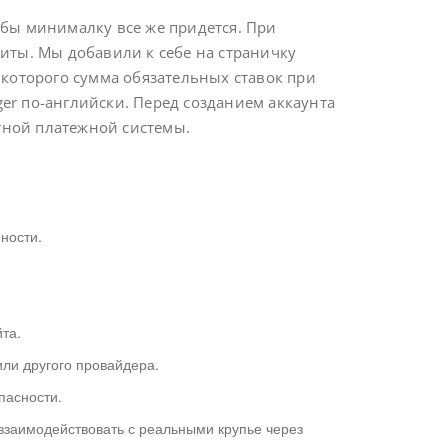
я бы минималку все же придется. При
диты. Мы добавили к себе на страничку
 которого сумма обязательных ставок при
er по-английски. Перед созданием аккаунта
стной платежной системы.
ности.
та.
 или другого провайдера.
пасности.
взаимодействовать с реальными крупье через